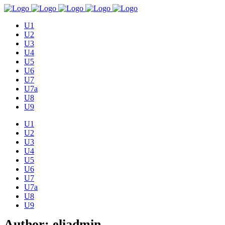
U1
U2
U3
U4
U5
U6
U7
U7a
U8
U9
U1
U2
U3
U4
U5
U6
U7
U7a
U8
U9
Author: eliadmin